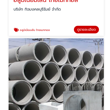
อลูมิเนียมเส้น ไทยเมททอล
บริษัท กิจมงคลบุรีรัมย์ จำกัด
ดูรายละเอียด
อลูมิเนียมเส้น ไทยเมททอล