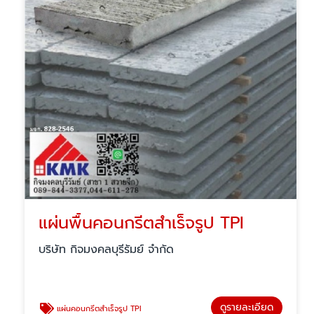
แผ่นพื้นคอนกรีตสำเร็จรูป TPI
บริษัท กิจมงคลบุรีรัมย์ จำกัด
ดูรายละเอียด
แผ่นคอนกรีตสำเร็จรูป TPI