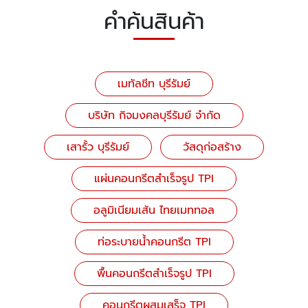
คำค้นสินค้า
เมทัลชีท บุรีรัมย์
บริษัท กิจมงคลบุรีรัมย์ จำกัด
เสารั้ว บุรีรัมย์
วัสดุก่อสร้าง
แผ่นคอนกรีตสำเร็จรูป TPI
อลูมิเนียมเส้น ไทยเมททอล
ท่อระบายน้ำคอนกรีต TPI
พื้นคอนกรีตสำเร็จรูป TPI
คอนกรีตผสมเสร็จ TPI